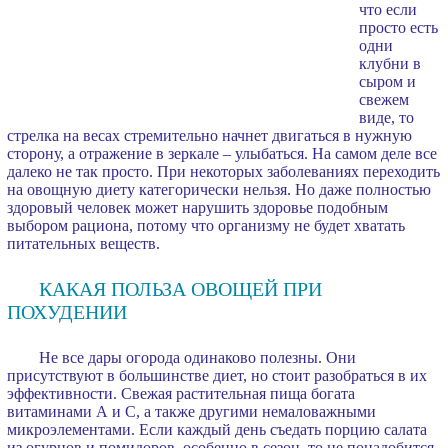
что если
просто есть
одни
клубни в
сыром и
свежем
виде, то
стрелка на весах стремительно начнет двигаться в нужную
сторону, а отражение в зеркале – улыбаться. На самом деле все
далеко не так просто. При некоторых заболеваниях переходить
на овощную диету категорически нельзя. Но даже полностью
здоровый человек может нарушить здоровье подобным
выбором рациона, потому что организму не будет хватать
питательных веществ.
КАКАЯ ПОЛЬЗА ОВОЩЕЙ ПРИ
ПОХУДЕНИИ
Не все дары огорода одинаково полезны. Они
присутствуют в большинстве диет, но стоит разобраться в их
эффективности. Свежая растительная пища богата
витаминами А и С, а также другими немаловажными
микроэлементами. Если каждый день съедать порцию салата
из огурцов и помидоров, особенно в сезон, то не понадобится