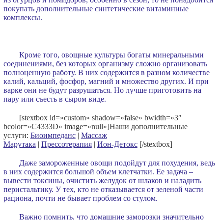
покупать дополнительные синтетические витаминные
комплексы.
Кроме того, овощные культуры богаты минеральными
соединениями, без которых организму сложно организовать
полноценную работу. В них содержится в разном количестве
калий, кальций, фосфор, магний и множество других. И при
варке они не будут разрушаться. Но лучше приготовить на
пару или съесть в сыром виде.
[stextbox id=»custom» shadow=»false» bwidth=»3″
bcolor=»C4333D» image=»null»]Наши дополнительные
услуги:
Биоимпеданс
|
Массаж
Марутака
|
Прессотерапия
|
Ион-Детокс
[/stextbox]
Даже замороженные овощи подойдут для похудения, ведь
в них содержится большой объем клетчатки. Ее задача –
вывести токсины, очистить желудок от шлаков и наладить
перистальтику. У тех, кто не отказывается от зеленой части
рациона, почти не бывает проблем со стулом.
Важно помнить, что домашние заморозки значительно