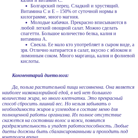
калий и витамин С.
Болгарский перец. Сладкий и хрустящий.
Витамина С и Е – 150% от суточной нормы в
килограмме, много магния.
Молодые кабачки. Прекрасно вписываются в
любой легкий овощной салат. Можно сделать
спагетти. Большое количество белка, калия и
витамина А.
Свекла. Ее мало кто употребляет в сыром виде, а
зря. Отлично натирается в салат, вкусно с яблоком и
лимонным соком. Много марганца, калия и фолиевой
кислоты.
Комментарий диетолога:
Да, польза растительной пищи несомненна. Она является
наиболее низкокалорийной едой, в ней нет большого
количества жира, но много клетчатки. Это прекрасный
способ сбросить лишний вес. Но нельзя забывать о
необходимости жиров и углеводов в составе меню для
полноценной работы организма. Их полное отсутствие
скажется на состоянии волос и кожи, появится
раздражительность и упадет работоспособность. Любые
диеты должны быть сбалансированными и проходить под
контролем врача.