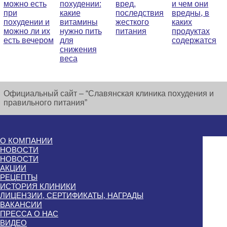
можно есть
похудении:
вред,
и чем они
при
какие
последствия
вредны, в
похудении и
витамины
жесткого
каких
можно ли их
нужно пить
питания
продуктах
есть вечером
для
содержатся
снижения
веса
Официальный сайт – “Славянская клиника похудения и
правильного питания”
О КОМПАНИИ
НОВОСТИ
НОВОСТИ
АКЦИИ
РЕЦЕПТЫ
ИСТОРИЯ КЛИНИКИ
ЛИЦЕНЗИИ, СЕРТИФИКАТЫ, НАГРАДЫ
ВАКАНСИИ
ПРЕССА О НАС
ВИДЕО