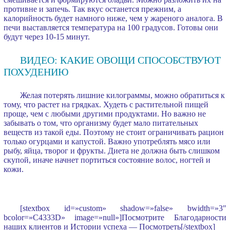
противне и запечь. Так вкус останется прежним, а
калорийность будет намного ниже, чем у жареного аналога. В
печи выставляется температура на 100 градусов. Готовы они
будут через 10-15 минут.
ВИДЕО: КАКИЕ ОВОЩИ СПОСОБСТВУЮТ
ПОХУДЕНИЮ
Желая потерять лишние килограммы, можно обратиться к
тому, что растет на грядках. Худеть с растительной пищей
проще, чем с любыми другими продуктами. Но важно не
забывать о том, что организму будет мало питательных
веществ из такой еды. Поэтому не стоит ограничивать рацион
только огурцами и капустой. Важно употреблять мясо или
рыбу, яйца, творог и фрукты. Диета не должна быть слишком
скупой, иначе начнет портиться состояние волос, ногтей и
кожи.
[stextbox id=»custom» shadow=»false» bwidth=»3″
bcolor=»C4333D» image=»null»]Посмотрите Благодарности
наших клиентов и Истории успеха —
Посмотреть
[/stextbox]