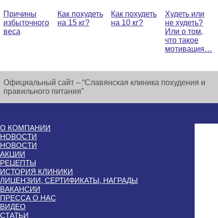
Причины
Как похудеть
Как похудеть
Худеть или
избыточного
на 15 кг?
на 10 кг?
не худеть?
веса
Или о том,
что такое
мотивация…
Официальный сайт – “Славянская клиника похудения и
правильного питания”
О КОМПАНИИ
НОВОСТИ
НОВОСТИ
АКЦИИ
РЕЦЕПТЫ
ИСТОРИЯ КЛИНИКИ
ЛИЦЕНЗИИ, СЕРТИФИКАТЫ, НАГРАДЫ
ВАКАНСИИ
ПРЕССА О НАС
ВИДЕО
СТАТЬИ