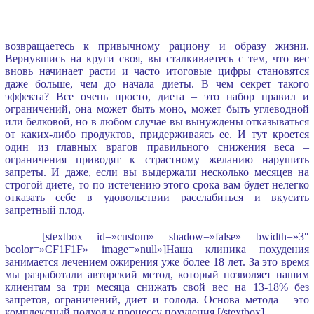
возвращаетесь к привычному рациону и образу жизни.
Вернувшись на круги своя, вы сталкиваетесь с тем, что вес
вновь начинает расти и часто итоговые цифры становятся
даже больше, чем до начала диеты. В чем секрет такого
эффекта? Все очень просто, диета – это набор правил и
ограничений, она может быть моно, может быть углеводной
или белковой, но в любом случае вы вынуждены отказываться
от каких-либо продуктов, придерживаясь ее. И тут кроется
один из главных врагов правильного снижения веса –
ограничения приводят к страстному желанию нарушить
запреты. И даже, если вы выдержали несколько месяцев на
строгой диете, то по истечению этого срока вам будет нелегко
отказать себе в удовольствии расслабиться и вкусить
запретный плод.
[stextbox id=»custom» shadow=»false» bwidth=»3″
bcolor=»CF1F1F» image=»null»]Наша клиника похудения
занимается лечением ожирения уже более 18 лет. За это время
мы разработали авторский метод, который позволяет нашим
клиентам за три месяца снижать свой вес на 13-18% без
запретов, ограничений, диет и голода. Основа метода – это
комплексный подход к процессу похудения.[/stextbox]