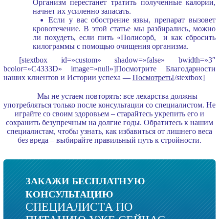
Организм перестанет тратить полученные калории,
начнет их усиленно запасать.
Если у вас обострение язвы, препарат вызовет
кровотечение. В этой статье мы разбирались, можно
ли похудеть, если пить «Полисорб, и как сбросить
килограммы с помощью очищения организма.
[stextbox id=»custom» shadow=»false» bwidth=»3″
bcolor=»C4333D» image=»null»]Посмотрите Благодарности
наших клиентов и Истории успеха —
Посмотреть
[/stextbox]
Мы не устаем повторять: все лекарства должны
употребляться только после консультации со специалистом. Не
играйте со своим здоровьем – старайтесь укрепить его и
сохранить безупречным на долгие годы. Обратитесь к нашим
специалистам, чтобы узнать, как избавиться от лишнего веса
без вреда – выбирайте правильный путь к стройности.
ЗАКАЖИ БЕСПЛАТНУЮ
КОНСУЛЬТАЦИЮ
СПЕЦИАЛИСТА ПО