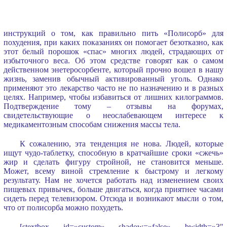
инструкций о том, как правильно пить «Полисорб» для
похудения, при каких показаниях он помогает безотказно, как
этот белый порошок «спас» многих людей, страдающих от
избыточного веса. Об этом средстве говорят как о самом
действенном энетеросорбенте, который прочно вошел в нашу
жизнь, заменив обычный активированный уголь. Однако
применяют это лекарство часто не по назначению и в разных
целях. Например, чтобы избавиться от лишних килограммов.
Подтверждение тому – отзывы на форумах,
свидетельствующие о неослабевающем интересе к
медикаментозным способам снижения массы тела.
К сожалению, эта тенденция не нова. Людей, которые
ищут чудо-таблетку, способную в кратчайшие сроки «сжечь»
жир и сделать фигуру стройной, не становится меньше.
Может, всему виной стремление к быстрому и легкому
результату. Нам не хочется работать над изменением своих
пищевых привычек, больше двигаться, когда приятнее часами
сидеть перед телевизором. Отсюда и возникают мысли о том,
что от полисорба можно похудеть.
[stextbox id=»custom» shadow=»false» bwidth=»3″