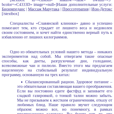
bcolor=»C4333D» image=»null»]Наши дополнительные услуги:
Биоимпеданс
|
Массаж Марутака
|
Прессотерапия
|
Ион-Детокс
[/stextbox]
Специалисты «Славянской клиники» давно и успешно
помогают тем, кто страдает от лишнего веса и недоволен
своим состоянием, и хочет найти единственно верный путь к
избавлению от лишних килограммов.
Одно из обязательных условий нашего метода – никаких
экспериментов над собой. Мы отвергаем такие опасные
способы, как диеты, разгрузочные дни, голодание,
всевозможные чаи и пилюли. Вместо этого мы предлагаем
нацеленную на стабильный результат индивидуальную
программу, основанную на трех китах:
Сбалансированный рацион. Здоровое питание –
это обязательная составляющая вашего преображения.
Если вы постоянно едите фастфуд и запиваете его
сладкой газировкой, о тонкой талии можно забыть.
Мы не призываем к жестким ограничениям, отказу от
любимых блюд. Наше правило звучит следующим
образом: можно все, но понемногу, в рамках
предписанного калоража. Вы будете есть то, что