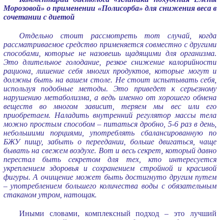
Морозовой» о применении «Полисорба» для снижения веса в
сочетании с диетой
Отдельно стоит рассмотреть тот случай, когда
рассматриваемое средство применяется совместно с другими
способами, которые не назовешь щадящими для организма.
Это длительное голодание, резкое снижение калорийности
рациона, лишение себя многих продуктов, которые могут и
должны быть на вашем столе. Не стоит испытывать себя,
используя подобные методы. Это приведет к серьезному
нарушению метаболизма, а ведь именно от хорошего обмена
веществ во многом зависит, теряем мы вес или его
приобретаем. Наладить внутренний регулятор массы тела
можно простым способом – питаться дробно, 5-6 раз в день,
небольшими порциями, употреблять сбалансированную по
БЖУ пищу, забыть о переедании, больше двигаться, чаще
бывать на свежем воздухе. Вот и весь секрет, который давно
перестал быть секретом для тех, кто интересуется
укреплением здоровья и сохранением стройной и красивой
фигуры. А очищение может быть достигнуто другим путем
– употреблением большего количества воды с обязательным
стаканом утром, натощак.
Иными словами, комплексный подход – это лучший