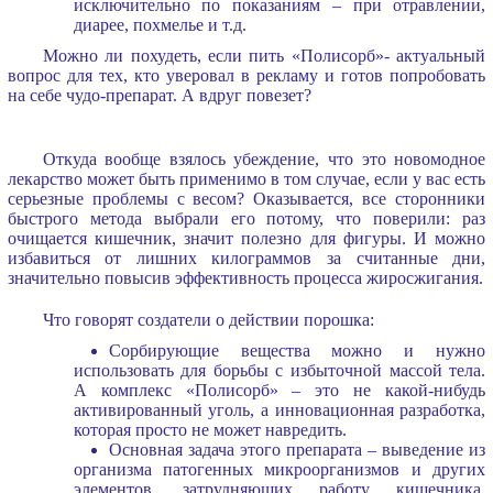
исключительно по показаниям – при отравлении,
диарее, похмелье и т.д.
Можно ли похудеть, если пить «Полисорб»- актуальный
вопрос для тех, кто уверовал в рекламу и готов попробовать
на себе чудо-препарат. А вдруг повезет?
Откуда вообще взялось убеждение, что это новомодное
лекарство может быть применимо в том случае, если у вас есть
серьезные проблемы с весом? Оказывается, все сторонники
быстрого метода выбрали его потому, что поверили: раз
очищается кишечник, значит полезно для фигуры. И можно
избавиться от лишних килограммов за считанные дни,
значительно повысив эффективность процесса жиросжигания.
Что говорят создатели о действии порошка:
Сорбирующие вещества можно и нужно
использовать для борьбы с избыточной массой тела.
А комплекс «Полисорб» – это не какой-нибудь
активированный уголь, а инновационная разработка,
которая просто не может навредить.
Основная задача этого препарата – выведение из
организма патогенных микроорганизмов и других
элементов, затрудняющих работу кишечника,