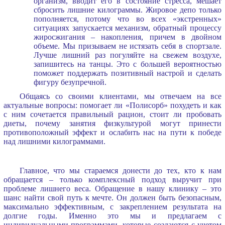
организм, вводит его в состояние стресса, мешает
сбросить лишние килограммы. Жировое депо только
пополняется, потому что во всех «экстренных»
ситуациях запускается механизм, обратный процессу
жиросжигания – накопления, причем в двойном
объеме. Мы призываем не истязать себя в спортзале.
Лучше лишний раз погуляйте на свежем воздухе,
запишитесь на танцы. Это с большей вероятностью
поможет поддержать позитивный настрой и сделать
фигуру безупречной.
Общаясь со своими клиентами, мы отвечаем на все
актуальные вопросы: помогает ли «Полисорб» похудеть и как
с ним сочетается правильный рацион, стоит ли пробовать
диеты, почему занятия физкультурой могут принести
противоположный эффект и ослабить нас на пути к победе
над лишними килограммами.
Главное, что мы стараемся донести до тех, кто к нам
обращается – только комплексный подход выручит при
проблеме лишнего веса. Обращение в нашу клинику – это
шанс найти свой путь к мечте. Он должен быть безопасным,
максимально эффективным, с закреплением результата на
долгие годы. Именно это мы и предлагаем с
индивидуальными программами, которые создаются с учетом