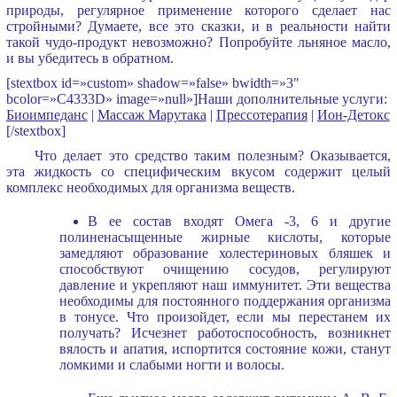
природы, регулярное применение которого сделает нас
стройными? Думаете, все это сказки, и в реальности найти
такой чудо-продукт невозможно? Попробуйте льняное масло,
и вы убедитесь в обратном.
[stextbox id=»custom» shadow=»false» bwidth=»3″
bcolor=»C4333D» image=»null»]Наши дополнительные услуги:
Биоимпеданс
|
Массаж Марутака
|
Прессотерапия
|
Ион-Детокс
[/stextbox]
Что делает это средство таким полезным? Оказывается,
эта жидкость со специфическим вкусом содержит целый
комплекс необходимых для организма веществ.
В ее состав входят Омега -3, 6 и другие
полиненасыщенные жирные кислоты, которые
замедляют образование холестериновых бляшек и
способствуют очищению сосудов, регулируют
давление и укрепляют наш иммунитет. Эти вещества
необходимы для постоянного поддержания организма
в тонусе. Что произойдет, если мы перестанем их
получать? Исчезнет работоспособность, возникнет
вялость и апатия, испортится состояние кожи, станут
ломкими и слабыми ногти и волосы.