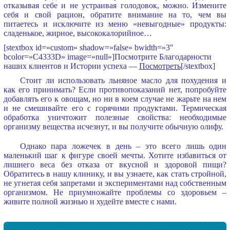
отказывая себе и не устраивая голодовок, можно. Измените
себя и свой рацион, обратите внимание на то, чем вы
питаетесь и исключите из меню «невыгодные» продукты:
сладенькое, жирное, высококалорийное…
[stextbox id=»custom» shadow=»false» bwidth=»3″
bcolor=»C4333D» image=»null»]Посмотрите Благодарности
наших клиентов и Истории успеха —
Посмотреть
[/stextbox]
Стоит ли использовать льняное масло для похудения и
как его принимать? Если противопоказаний нет, попробуйте
добавлять его к овощам, но ни в коем случае не жарьте на нем
и не смешивайте его с горячими продуктами. Термическая
обработка уничтожит полезные свойства: необходимые
организму вещества исчезнут, и вы получите обычную олифу.
Однако пара ложечек в день – это всего лишь один
маленький шаг к фигуре своей мечты. Хотите избавиться от
лишнего веса без отказа от вкусной и здоровой пищи?
Обратитесь в нашу клинику, и вы узнаете, как стать стройной,
не угнетая себя запретами и экспериментами над собственным
организмом. Не приумножайте проблемы со здоровьем –
живите полной жизнью и худейте вместе с нами.