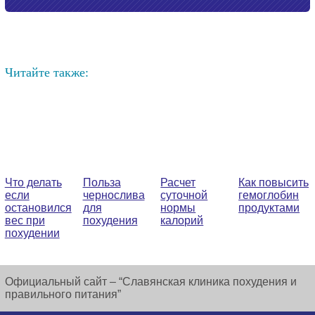
Читайте также:
Что делать
Польза
Расчет
Как повысить
если
чернослива
суточной
гемоглобин
остановился
для
нормы
продуктами
вес при
похудения
калорий
похудении
Официальный сайт – “Славянская клиника похудения и
правильного питания”