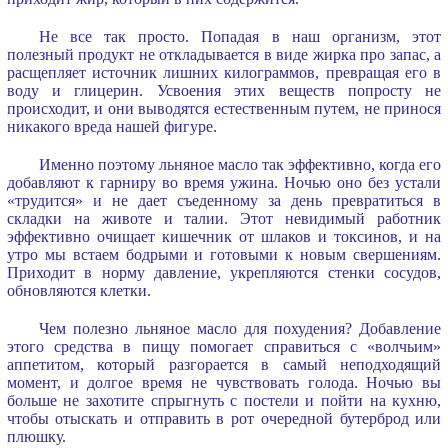
Не все так просто. Попадая в наш организм, этот
полезный продукт не откладывается в виде жирка про запас, а
расщепляет источник лишних килограммов, превращая его в
воду и глицерин. Усвоения этих веществ попросту не
происходит, и они выводятся естественным путем, не принося
никакого вреда нашей фигуре.
Именно поэтому льняное масло так эффективно, когда его
добавляют к гарниру во время ужина. Ночью оно без устали
«трудится» и не дает съеденному за день превратиться в
складки на животе и талии. Этот невидимый работник
эффективно очищает кишечник от шлаков и токсинов, и на
утро мы встаем бодрыми и готовыми к новым свершениям.
Приходит в норму давление, укрепляются стенки сосудов,
обновляются клетки.
Чем полезно льняное масло для похудения? Добавление
этого средства в пищу помогает справиться с «волчьим»
аппетитом, который разгорается в самый неподходящий
момент, и долгое время не чувствовать голода. Ночью вы
больше не захотите спрыгнуть с постели и пойти на кухню,
чтобы отыскать и отправить в рот очередной бутерброд или
плюшку.