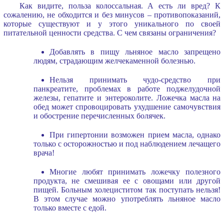
Как видите, польза колоссальная. А есть ли вред? К
сожалению, не обходится и без минусов – противопоказаний,
которые существуют и у этого уникального по своей
питательной ценности средства. С чем связаны ограничения?
Добавлять в пищу льняное масло запрещено
людям, страдающим желчекаменной болезнью.
Нельзя принимать чудо-средство при
панкреатите, проблемах в работе поджелудочной
железы, гепатите и энтероколите. Ложечка масла на
обед может спровоцировать ухудшение самочувствия
и обострение перечисленных болячек.
При гипертонии возможен прием масла, однако
только с осторожностью и под наблюдением лечащего
врача!
Многие любят принимать ложечку полезного
продукта, не смешивая ее с овощами или другой
пищей. Больным холециститом так поступать нельзя!
В этом случае можно употреблять льняное масло
только вместе с едой.