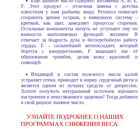
Еще льняное масло содержит витамины A, B, E,
F. Этот продукт – отличная замена с детства
известном у нам рыбьему жиру. Ретинол помогает
сохранить зрение острым, а иммунную систему –
крепкой, как щит, замедляет процессы старения.
Остальные компоненты ничуть не уступают ему по
важности выполняемых функций: витамин B
отвечает за бодрость духа и бесперебойную работу
сердца, E – сильнейший антиоксидант, который
борется с канцерогенами, F защищает нас от
образования тромбов, делая кожу красивой и
сияющей.
Входящий в состав полезного масла калий
устраняет отеки, приводит в норму сердечный ритм и
является одним из лучших средств от депрессии.
Хотите получить натуральный источник хорошего
настроения и неиссякаемого здоровья? Тогда добавьте
в свой рацион льняное масло.
УЗНАЙТЕ ПОДРОБНЕЕ О НАШИХ
ПРОГРАММАХ СНИЖЕНИЯ ВЕСА: