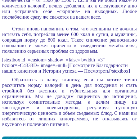
человечества – от 1500 до 2500 г. Если вы не доели какое-то
количество калорий, нельзя добавлять их к следующему дню
или устраивать себе «сюрприз» на выходных. Любое
послабление сразу же скажется на вашем весе.
Стоит вновь напомнить о том, что женщины не должны
истязать себя, потребляя менее 600 ккал в сутки, а мужчины,
сокращая норму до 800 ккал. Такое снижение равносильно
голоданию и может привести к замедлению метаболизма,
появлению серьезных проблем со здоровьем.
[stextbox id=»custom» shadow=»false» bwidth=»3″
bcolor=»C4333D» image=»null»]Посмотрите Благодарности
наших клиентов и Истории успеха —
Посмотреть
[/stextbox]
Обратитесь в нашу клинику, если вы хотите точно
рассчитать норму калорий в день для похудения и стать
стройной без жестких и губительных для организма
ограничений. Мы не доводим пациентов до истощения,
используя сомнительные методы, а делим пищу на
«выгодную» и «невыгодную», регулируя суточную
энергетическую ценность и объем съедаемых блюд. С нами вы
избавитесь от лишних килограммов, не отказываясь от
вкусного и полезного питания.