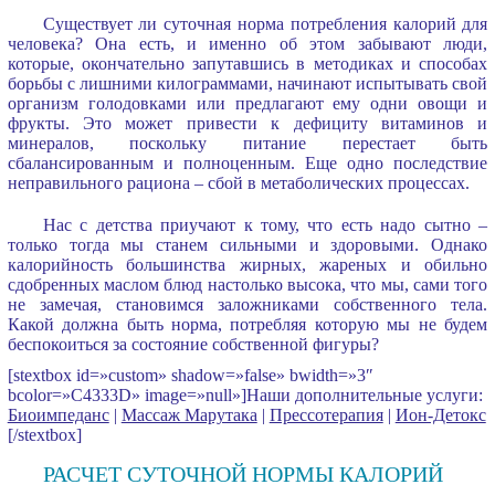
Существует ли суточная норма потребления калорий для
человека? Она есть, и именно об этом забывают люди,
которые, окончательно запутавшись в методиках и способах
борьбы с лишними килограммами, начинают испытывать свой
организм голодовками или предлагают ему одни овощи и
фрукты. Это может привести к дефициту витаминов и
минералов, поскольку питание перестает быть
сбалансированным и полноценным. Еще одно последствие
неправильного рациона – сбой в метаболических процессах.
Нас с детства приучают к тому, что есть надо сытно –
только тогда мы станем сильными и здоровыми. Однако
калорийность большинства жирных, жареных и обильно
сдобренных маслом блюд настолько высока, что мы, сами того
не замечая, становимся заложниками собственного тела.
Какой должна быть норма, потребляя которую мы не будем
беспокоиться за состояние собственной фигуры?
[stextbox id=»custom» shadow=»false» bwidth=»3″
bcolor=»C4333D» image=»null»]Наши дополнительные услуги:
Биоимпеданс
|
Массаж Марутака
|
Прессотерапия
|
Ион-Детокс
[/stextbox]
РАСЧЕТ СУТОЧНОЙ НОРМЫ КАЛОРИЙ