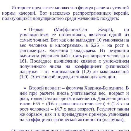
Интернет предлагает множество формул расчета суточной
нормы калорий. Вот несколько распространенных версий,
пользующихся популярностью среди желающих похудеть:
Первая (Миффлина-Сан Жеора), по
утверждениям ее сторонников, является одной из
самых точных. Вот как она выглядит: 10 умножаем на
вес человека в килограммах, а 6,25 – на рост в
сантиметрах. Значения складываем. Из результата
вычитаем увеличенный в пять раз возраст человека и
161. Последнее вычисление связано с умножением
полученного числа на коэффициент физической
нагрузки – от минимальной (1,2) до максимальной
(1,9). Этот способ подходит только для женщин.
Второй вариант – формула Харриса-Бенедикта. В
ней при расчете вновь учитывается вес, возраст и
рост, только сам алгоритм изменяется. Для женщин он
таков: 655 + (9.6 х ваши показатели веса) + (1.8 х на
рост человека) – (4.7 х ваш возраст). Результат таким
же образом, как и в предыдущем примере, умножаем
на коэффициент физической активности (нагрузки).
От таких напряженных вычислений у кого угодно голова