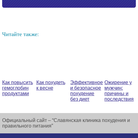
Читайте также:
Как повысить
Как похудеть
Эффективное
Ожирение у
гемоглобин
к весне
и безопасное
мужчин:
продуктами
похудение
причины и
без диет
последствия
Официальный сайт – “Славянская клиника похудения и
правильного питания”