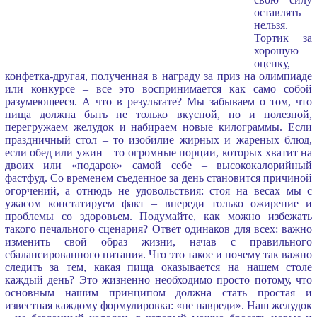
оставлять
нельзя.
Тортик за
хорошую
оценку,
конфетка-другая, полученная в награду за приз на олимпиаде
или конкурсе – все это воспринимается как само собой
разумеющееся. А что в результате? Мы забываем о том, что
пища должна быть не только вкусной, но и полезной,
перегружаем желудок и набираем новые килограммы. Если
праздничный стол – то изобилие жирных и жареных блюд,
если обед или ужин – то огромные порции, которых хватит на
двоих или «подарок» самой себе – высококалорийный
фастфуд. Со временем съеденное за день становится причиной
огорчений, а отнюдь не удовольствия: стоя на весах мы с
ужасом констатируем факт – впереди только ожирение и
проблемы со здоровьем. Подумайте, как можно избежать
такого печального сценария? Ответ одинаков для всех: важно
изменить свой образ жизни, начав с правильного
сбалансированного питания. Что это такое и почему так важно
следить за тем, какая пища оказывается на нашем столе
каждый день? Это жизненно необходимо просто потому, что
основным нашим принципом должна стать простая и
известная каждому формулировка: «не навреди». Наш желудок