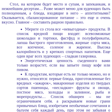
Стол, на котором будет место и супам, и запеканкам, и
нежнейшим десертам… Разве может меню для худеющих быть
полноценным, а блюда, входящие в него – аппетитными?
Оказывается, сбалансированное питание – это еще и очень
вкусно. Главное – составить рацион правильно.
Уберите со стола все «невыгодные» продукты. В
список вредной пищи входят: всевозможные
шоколадки и тортики, фастфуд и полуфабрикаты,
лапша быстрого приготовления, жирные сорта мяса,
все копченое, соленое и жареное. Высока
калорийность и у крепких спиртных напитков. Еще
один враг всех худеющих – сладкая газировка.
Энергетическая ценность съеденного вами
только возрастет, если вы запьете пищу кофе или
пивом.
К продуктам, которые есть не только можно, но и
нужно, относятся: первые блюда, приготовленные без
вредных «зажарок», макаронные изделия из твердых
сортов пшеницы, «несладкие» фрукты и овощи,
постное мясо, холодцы и заливное, рыба и
морепродукты… Список обширен – мы не
ограничиваем себя. а раскрываем новые грани
привычных блюд, изобретаем необычные сочетания и
балуем себя каждый день, при этом не забывая о