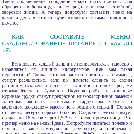
Такое добровольное голодание может стать поводом для
обращения в больницу, а не очередным шагом к стройной,
здоровой жизни. А теперь попробуем составить меню на
каждый день, в которое будет входить все самое полезное и
вкусное.
КАК СОСТАВИТЬ МЕНЮ:
СБАЛАНСИРОВАННОЕ ПИТАНИЕ ОТ «А» ДО
«Я»
Есть досыта каждый день и не поправляться, а, наоборот,
избавляться от лишних килограммов. Как вам такая
перспектива? Слова, которые можно принять за вымысел,
станут реальностью, если вы начнете следить за своим
рационом, исключая из него то, что принесет только вред. Не
отказывайтесь от бульонов. Вкусная рыбка и отварные
куриные грудки станут прекрасной низкокалорийной заменой
жареному окорочку, сосискам и сарделькам. Забудьте о
молочном шоколаде – вместо него возьмите горький. Пользы
от такого десерта гораздо больше. Сладкие фрукты следует
съедать до 16 часов через 1,5-2 часа после приема пищи. Вот
пример меню на каждый день. Попробуйте питаться полезно и
вкусно, и ваше самочувствие улучшится, а проблемы с
лишним весом исчезнут:
Завтрак (8:00)
– стакан воды,