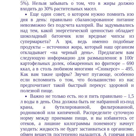
5%). Нельзя забывать о том, что в жиры должно
входить до 30% растительных масел.
Еще один совет, о котором нужно помнить изо
дня в день: правильно сбалансированное питание
невозможно без подсчета калорий. Вы задумывались
над тем, какой энергетической ценностью обладает
шоколадный батончик или вредные чипсы из
супермаркета? А зря, ведь именно подобные
продукты – источники жира, который наш организм
откладывает «на черный день». Предлагаем вам
следующую информацию для размышления: в 100г
картофельных долек, обжаренных во фритюре – 690
ккал, а в столь любимом многими «Сникерсе» – 495.
Как вам такие цифры? Звучит пугающе, особенно
если вспомнить о том, что большинство из нас
предпочитают такой быстрый перекус здоровой и
полезной пище.
Важно не только есть. но и пить правильно – 1,5
л воды в день. Она должна быть не набранной из-под
крана, а бутилированной, фильтрованной,
родниковой или кипяченой. Распределите суточную
норму между приемами пищи, и вы избавитесь от
отеков, а лишние килограммы понемногу начнут
уходить: жидкость не будет застаиваться в организме,
обмен веществ постепенно наладится. А горячая или