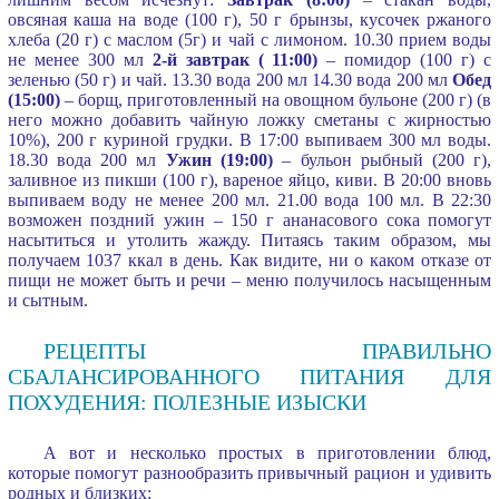
овсяная каша на воде (100 г), 50 г брынзы, кусочек ржаного
хлеба (20 г) с маслом (5г) и чай с лимоном. 10.30 прием воды
не менее 300 мл
2-й завтрак ( 11:00)
– помидор (100 г) с
зеленью (50 г) и чай. 13.30 вода 200 мл 14.30 вода 200 мл
Обед
(15:00)
– борщ, приготовленный на овощном бульоне (200 г) (в
него можно добавить чайную ложку сметаны с жирностью
10%), 200 г куриной грудки. В 17:00 выпиваем 300 мл воды.
18.30 вода 200 мл
Ужин (19:00)
– бульон рыбный (200 г),
заливное из пикши (100 г), вареное яйцо, киви. В 20:00 вновь
выпиваем воду не менее 200 мл. 21.00 вода 100 мл. В 22:30
возможен поздний ужин – 150 г ананасового сока помогут
насытиться и утолить жажду. Питаясь таким образом, мы
получаем 1037 ккал в день. Как видите, ни о каком отказе от
пищи не может быть и речи – меню получилось насыщенным
и сытным.
РЕЦЕПТЫ ПРАВИЛЬНО
СБАЛАНСИРОВАННОГО ПИТАНИЯ ДЛЯ
ПОХУДЕНИЯ: ПОЛЕЗНЫЕ ИЗЫСКИ
А вот и несколько простых в приготовлении блюд,
которые помогут разнообразить привычный рацион и удивить
родных и близких: