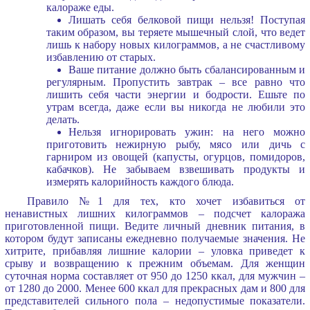
калораже еды.
Лишать себя белковой пищи нельзя! Поступая
таким образом, вы теряете мышечный слой, что ведет
лишь к набору новых килограммов, а не счастливому
избавлению от старых.
Ваше питание должно быть сбалансированным и
регулярным. Пропустить завтрак – все равно что
лишить себя части энергии и бодрости. Ешьте по
утрам всегда, даже если вы никогда не любили это
делать.
Нельзя игнорировать ужин: на него можно
приготовить нежирную рыбу, мясо или дичь с
гарниром из овощей (капусты, огурцов, помидоров,
кабачков). Не забываем взвешивать продукты и
измерять калорийность каждого блюда.
Правило №1 для тех, кто хочет избавиться от
ненавистных лишних килограммов – подсчет калоража
приготовленной пищи. Ведите личный дневник питания, в
котором будут записаны ежедневно получаемые значения. Не
хитрите, прибавляя лишние калории – уловка приведет к
срыву и возвращению к прежним объемам. Для женщин
суточная норма составляет от 950 до 1250 ккал, для мужчин –
от 1280 до 2000. Менее 600 ккал для прекрасных дам и 800 для
представителей сильного пола – недопустимые показатели.