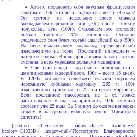
Хотите порадовать себя вкусным французским
салатом в 100г которого содержится всего 79 ккал?
Он состоит из нескольких слоев: сначала
выкладываем нарезанное яйцо (70г), после – тонкие
полукольца лука (100г). Смазываем все столовой
ложкой сметаны 20% жирности. Основой
следующего слоя будет тертый адыгейский сыр (50г).
На него выкладываем морковку, предварительно
измельченную на терке. Последний ингредиент –
натертое яблоко. Вновь прослаиваем блюдо ложкой
сметаны, а верх украшаем дольками мандарина.
Еще одно блюдо – вкусный и полезный суп с
шампиньонами (калорийность 100г – всего 16 ккал).
В 1200л кипящего говяжьего бульона опускаем
нарезанную кубиками картошку (265 г), 100г
измельченных грибочков и 25г натертой морковки.
Если последнюю пассеровать на 1 ст. ложке
растительного масла, калорийность 100г супчика
составит уже 25 ккал. За 5 минут до окончания варки
кидаем в кастрюлю рубленую зелень. Приятного
аппетита!
[stextbox id=»custom» shadow=»false» bwidth=»3″
bcolor=»C4333D» image=»null»]Посмотрите Благодарности
наших клиентов и Истории успеха —
Посмотреть
[/stextbox]