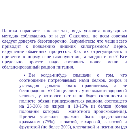
Паника нарастает: как же так, ведь условия популярных
методик соблюдались от и до! Оказалось, не всем советам
следует доверять безоговорочно. Задумайтесь: что чаще всего
приводит к появлению лишних килограммов? Верно,
нарушение обменных процессов. Как их отрегулировать и
привести в норму свое самочувствие, а заодно и вес? Все
предельно просто: надо составить новое меню и
сбалансированный рацион питания.
Вы когда-нибудь слышали о том, что
соотношение потребляемых нами белков, жиров и
углеводов должно быть правильным, а не
беспорядочным? Специалисты утверждают: здоровый
человек, у которого нет и не будет склонности к
полноте, обязан придерживаться рациона, состоящего
на 25-30% из жиров и 10-15% из белков (более
половины которых – животного происхождения).
Причем углеводы должны быть представлены
крахмалом (75%), глюкозой, сахарозой, лактозой и
фруктозой (не более 20%), клетчаткой и пектином (до