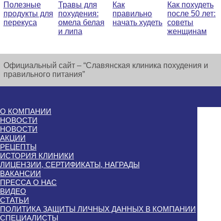
Полезные
Травы для
Как
Как похудеть
продукты для
похудения:
правильно
после 50 лет:
перекуса
омела белая
начать худеть
советы
и липа
женщинам
Официальный сайт – “Славянская клиника похудения и
правильного питания”
О КОМПАНИИ
НОВОСТИ
НОВОСТИ
АКЦИИ
РЕЦЕПТЫ
ИСТОРИЯ КЛИНИКИ
ЛИЦЕНЗИИ, СЕРТИФИКАТЫ, НАГРАДЫ
ВАКАНСИИ
ПРЕССА О НАС
ВИДЕО
СТАТЬИ
ПОЛИТИКА ЗАЩИТЫ ЛИЧНЫХ ДАННЫХ В КОМПАНИИ
СПЕЦИАЛИСТЫ