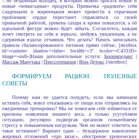
– не бездонный колодец, в который можно бросать новые и
новые «невыгодные» продукты. Привычка «радовать» себя
сладеньким и жирненьким может привести к серьезным
проблемам: сердце перестанет справляться со своей
привычной работой, уровень сахара в крови повысится, а об
идеальной фигуре можно будет забыть. Согласитесь, каждая
хочет смотреть на себя в зеркало, любуясь увиденным, а не
сдерживая вздохи отчаяния. Что делать? Начать записывать
правила сбалансированного питания прямо сейчас. [stextbox
id=»custom» shadow=»false» bwidth=»3″ bcolor=»C4333D»
image=»null»]Наши дополнительные услуги:
Биоимпеданс
|
Массаж Марутака
|
Прессотерапия
|
Ион-Детокс
[/stextbox]
ФОРМИРУЕМ РАЦИОН: ПОЛЕЗНЫЕ
СОВЕТЫ
Почему нам не удается похудеть, если мы начинаем
истязать себя, вовсе отказываясь от пищи или отправляясь на
ежедневные тренировки? Мы не помогаем себе избавиться от
причины появления лишнего веса, а только усугубляем
ситуацию, регулярно подвергая организм сильнейшему
стрессу и повышенным нагрузкам. Чем он может ответить на
такое истязание? Вариант один – безудержное накопление
жировых отложений «про запас», обострение хронических