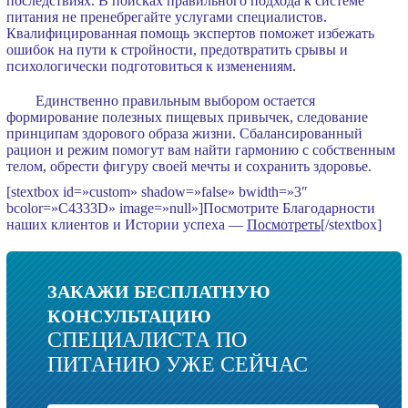
последствиях. В поисках правильного подхода к системе
питания не пренебрегайте услугами специалистов.
Квалифицированная помощь экспертов поможет избежать
ошибок на пути к стройности, предотвратить срывы и
психологически подготовиться к изменениям.
Единственно правильным выбором остается
формирование полезных пищевых привычек, следование
принципам здорового образа жизни. Сбалансированный
рацион и режим помогут вам найти гармонию с собственным
телом, обрести фигуру своей мечты и сохранить здоровье.
[stextbox id=»custom» shadow=»false» bwidth=»3″
bcolor=»C4333D» image=»null»]Посмотрите Благодарности
наших клиентов и Истории успеха —
Посмотреть
[/stextbox]
ЗАКАЖИ БЕСПЛАТНУЮ
КОНСУЛЬТАЦИЮ
СПЕЦИАЛИСТА ПО
ПИТАНИЮ УЖЕ СЕЙЧАС