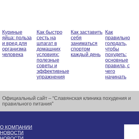
Куриные
Как быстро
Как заставить
Как
яйца: польза
сесть на
себя
правильно
и вред для
шпагат в
заниматься
голодать,
организма
домашних
спортом
чтобы
человека
условиях:
каждый день
похудеть:
полезные
основные
советы и
правила, с
эффективные
чего
упражнения
начинать
Официальный сайт – “Славянская клиника похудения и
правильного питания”
О КОМПАНИИ
НОВОСТИ
НОВОСТИ