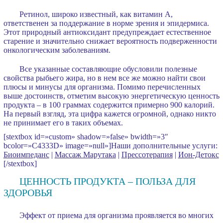
Ретинол, широко известный, как витамин А,
ответственен за поддержание в норме зрения и эпидермиса.
Этот природный антиоксидант предупреждает естественное
старение и значительно снижает вероятность подверженности
онкологическим заболеваниям.
Все указанные составляющие обусловили полезные
свойства рыбьего жира, но в нем все же можно найти свои
плюсы и минусы для организма. Помимо перечисленных
выше достоинств, отметим высокую энергетическую ценность
продукта – в 100 граммах содержится примерно 900 калорий.
На первый взгляд, эта цифра кажется огромной, однако никто
не принимает его в таких объемах.
[stextbox id=»custom» shadow=»false» bwidth=»3″
bcolor=»C4333D» image=»null»]Наши дополнительные услуги:
Биоимпеданс
|
Массаж Марутака
|
Прессотерапия
|
Ион-Детокс
[/stextbox]
ЦЕННОСТЬ ПРОДУКТА – ПОЛЬЗА ДЛЯ
ЗДОРОВЬЯ
Эффект от приема для организма проявляется во многих