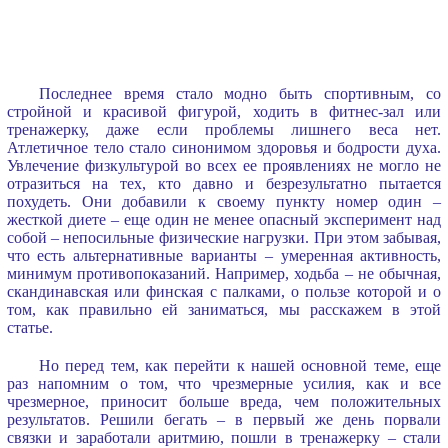
Последнее время стало модно быть спортивным, со
стройной и красивой фигурой, ходить в фитнес-зал или
тренажерку, даже если проблемы лишнего веса нет.
Атлетичное тело стало синонимом здоровья и бодрости духа.
Увлечение физкультурой во всех ее проявлениях не могло не
отразиться на тех, кто давно и безрезультатно пытается
похудеть. Они добавили к своему пункту номер один –
жесткой диете – еще один не менее опасный эксперимент над
собой – непосильные физические нагрузки. При этом забывая,
что есть альтернативные варианты – умеренная активность,
минимум противопоказаний. Например, ходьба – не обычная,
скандинавская или финская с палками, о пользе которой и о
том, как правильно ей заниматься, мы расскажем в этой
статье.
Но перед тем, как перейти к нашей основной теме, еще
раз напомним о том, что чрезмерные усилия, как и все
чрезмерное, приносит больше вреда, чем положительных
результатов. Решили бегать – в первый же день порвали
связки и заработали аритмию, пошли в тренажерку – стали