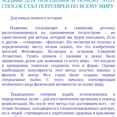
СПОСОБ СТАЛ ПОПУЛЯРЕН ПО ВСЕМУ МИРУ
Для начала немного истории.
Название, отсылающее к северному региону,
расположившемуся на одноименном полуострове – не
единственное для метода, который мы будем описывать. Есть
и другие – «северная», «финская». Но несмотря на отсылку к
определенному месту, нельзя сказать, что это изобретение
жителей Финляндии, Исландии и островов Северной
Атлантики. Гулять пешком с палками в руках было
привычным делом для лыжников со всего мира – это входило
в тренировки, помогало сохранить тело в форме. Однако
наибольшую популярность этот метод получил именно у
финнов. К концу 90-х годов были созданы первые
специальные палки. С этого началась популяризация
необычного вида физической активности по всему миру.
Традиционно северная ходьба использовалась в
определенных целях – для восстановления организма в период
реабилитации. Но после этот метод стал достоянием всех – не
только больных, находящихся в специализированных центрах,
но и людей, стремящихся к укреплению здоровья и красивому