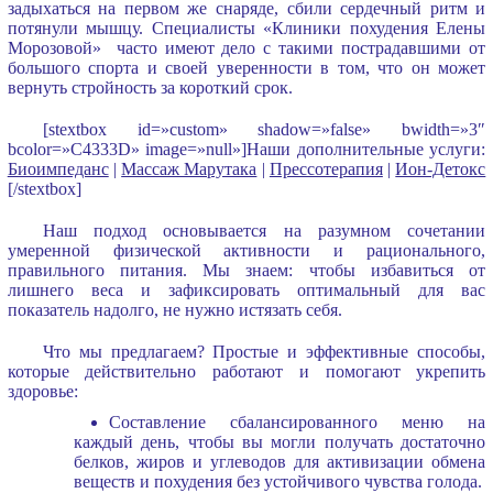
задыхаться на первом же снаряде, сбили сердечный ритм и
потянули мышцу. Специалисты «Клиники похудения Елены
Морозовой» часто имеют дело с такими пострадавшими от
большого спорта и своей уверенности в том, что он может
вернуть стройность за короткий срок.
[stextbox id=»custom» shadow=»false» bwidth=»3″
bcolor=»C4333D» image=»null»]Наши дополнительные услуги:
Биоимпеданс
|
Массаж Марутака
|
Прессотерапия
|
Ион-Детокс
[/stextbox]
Наш подход основывается на разумном сочетании
умеренной физической активности и рационального,
правильного питания. Мы знаем: чтобы избавиться от
лишнего веса и зафиксировать оптимальный для вас
показатель надолго, не нужно истязать себя.
Что мы предлагаем? Простые и эффективные способы,
которые действительно работают и помогают укрепить
здоровье:
Составление сбалансированного меню на
каждый день, чтобы вы могли получать достаточно
белков, жиров и углеводов для активизации обмена
веществ и похудения без устойчивого чувства голода.