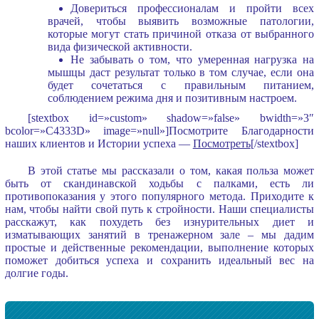
Довериться профессионалам и пройти всех
врачей, чтобы выявить возможные патологии,
которые могут стать причиной отказа от выбранного
вида физической активности.
Не забывать о том, что умеренная нагрузка на
мышцы даст результат только в том случае, если она
будет сочетаться с правильным питанием,
соблюдением режима дня и позитивным настроем.
[stextbox id=»custom» shadow=»false» bwidth=»3″
bcolor=»C4333D» image=»null»]Посмотрите Благодарности
наших клиентов и Истории успеха —
Посмотреть
[/stextbox]
В этой статье мы рассказали о том, какая польза может
быть от скандинавской ходьбы с палками, есть ли
противопоказания у этого популярного метода. Приходите к
нам, чтобы найти свой путь к стройности. Наши специалисты
расскажут, как похудеть без изнурительных диет и
изматывающих занятий в тренажерном зале – мы дадим
простые и действенные рекомендации, выполнение которых
поможет добиться успеха и сохранить идеальный вес на
долгие годы.