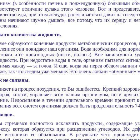
ганизм (в особенности печень и поджелудочную) большими объ
ветствует величине кулака этого человека. Вот и представь
чество еды, при этом желудок растягивается и давит на соседс
ы начинают шумно дышать, все потому, что их сердцу и лег
условиях.
кого количества жидкости.
зме образуются конечные продукты метаболических процессов, к
дленнее они покидают наш организм. Вода необходима для норм
 кожи и ее производных (ногти, волосы). Вне зависимости ху
идкости. При недостатке воды в теле, организм пытается сигна
нимая жажду — за голод. И еще, когда вы перед обедом выпили ч
иже, так что съедим уже меньше. Это очень ловкий «обманный» 
к не связаны.
влияет на процесс похудения, то Вы ошибаетесь. Крепкий здоров
орая, кстати, управляет всем нашим организмом, но и други
ние. Недосыпание в течении длительного времени приводит к 
ния всех систем организма должен быть продолжительность 7-8
водов.
мы стремимся полностью исключить продукты, содержащие угл
юкозу, которая образуется при расщеплении углеводов. Их д
» источники ее образования. В результате чего происходи