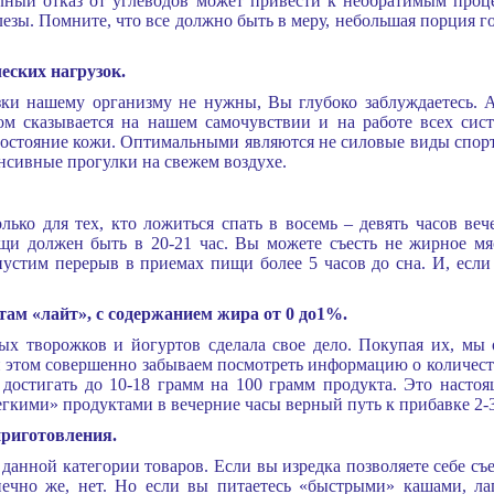
лный отказ от углеводов может привести к необратимым проц
езы. Помните, что все должно быть в меру, небольшая порция го
еских нагрузок.
узки нашему организму не нужны, Вы глубоко заблуждаетесь. 
м сказывается на нашем самочувствии и на работе всех сист
стояние кожи. Оптимальными являются не силовые виды спорта 
енсивные прогулки на свежем воздухе.
ько для тех, кто ложиться спать в восемь – девять часов веч
щи должен быть в 20-21 час. Вы можете съесть не жирное мяс
стим перерыв в приемах пищи более 5 часов до сна. И, если 
ам «лайт», с содержанием жира от 0 до1%.
ых творожков и йогуртов сделала свое дело. Покупая их, мы 
этом совершенно забываем посмотреть информацию о количестве
 достигать до 10-18 грамм на 100 грамм продукта. Это наст
гкими» продуктами в вечерние часы верный путь к прибавке 2-3
риготовления.
 данной категории товаров. Если вы изредка позволяете себе съ
нечно же, нет. Но если вы питаетесь «быстрыми» кашами, ла