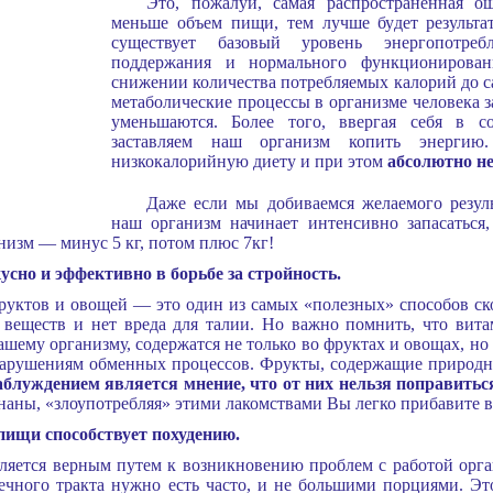
Это, пожалуй, самая распространенная о
меньше объем пищи, тем лучше будет результат
существует базовый уровень энергопотре
поддержания и нормального функционирован
снижении количества потребляемых калорий до с
метаболические процессы в организме человека 
уменьшаются. Более того, ввергая себя в с
заставляем наш организм копить энергию
низкокалорийную диету и при этом
абсолютно не
Даже если мы добиваемся желаемого резуль
наш организм начинает интенсивно запасаться
низм — минус 5 кг, потом плюс 7кг!
сно и эффективно в борьбе за стройность.
фруктов и овощей — это один из самых «полезных» способов с
 веществ и нет вреда для талии. Но важно помнить, что вит
ему организму, содержатся не только во фруктах и овощах, но и
арушениям обменных процессов. Фрукты, содержащие природны
блуждением является мнение, что от них нельзя поправитьс
ананы, «злоупотребляя» этими лакомствами Вы легко прибавите в в
пищи способствует похудению.
ляется верным путем к возникновению проблем с работой орга
чного тракта нужно есть часто, и не большими порциями. Это