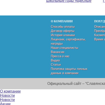
Школьные годы чудесные
П
О КОМПАНИИ
ПОХУ
Способы оплаты
Описан
Договор оферты
Преобр
История клиники
Космет
Лицензии, сертификаты,
Время 
награды
Наши специалисты
Вакансии
Пресса о нас
Видео
Статьи
Политика защиты личных
данных в компании
Официальный сайт – “Славянска
О компании
Новости
Новости
Акции