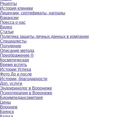
Рецепты
История клиники
Лицензии, сертификаты, награды
Вакансии
Пресса о нас
Видео
Статьи
Политика защиты личных данных в компании
Специалисты
Похудение
Описание метода
Преображение ®
Косметическая
Время вспять
Истории Успеха
Фото До и после
Истории, благодарности
Доп. услуги
Эндокринолог в Воронеже
Психотерапия в Воронеже
Биоимпедансометрия
Цены
Воронеж
Брянск
Калуга