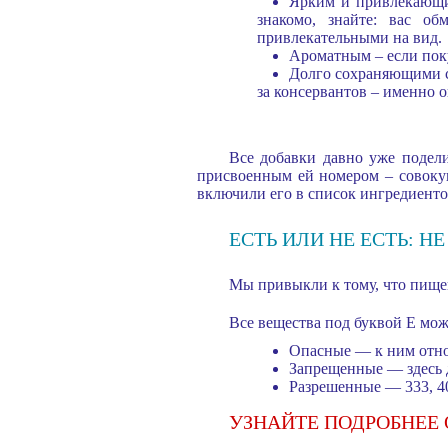
Ярким и привлекающим
знакомо, знайте: вас о
привлекательными на вид.
Ароматным – если поку
Долго сохраняющими св
за консервантов – именно 
Все добавки давно уже подели
присвоенным ей номером – совокупн
включили его в список ингредиенто
ЕСТЬ ИЛИ НЕ ЕСТЬ: 
Мы привыкли к тому, что пищев
Все вещества под буквой E мож
Опасные — к ним относя
Запрещенные — здесь до
Разрешенные — 333, 40
УЗНАЙТЕ ПОДРОБНЕЕ