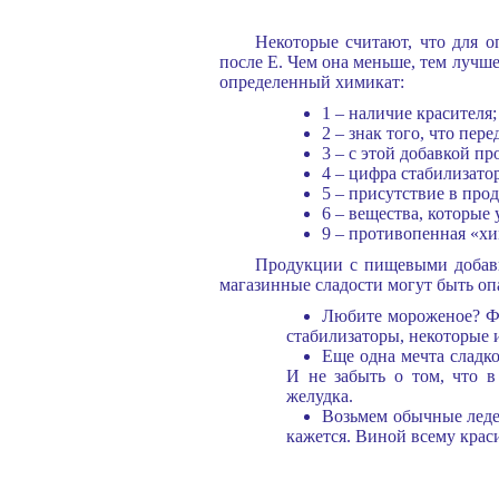
Некоторые считают, что для 
после E. Чем она меньше, тем лучше
определенный химикат:
1 – наличие красителя;
2 – знак того, что пер
3 – с этой добавкой п
4 – цифра стабилизат
5 – присутствие в про
6 – вещества, которые
9 – противопенная «хи
Продукции с пищевыми добавка
магазинные сладости могут быть оп
Любите мороженое? Фр
стабилизаторы, некоторые 
Еще одна мечта сладко
И не забыть о том, что в
желудка.
Возьмем обычные леде
кажется. Виной всему крас