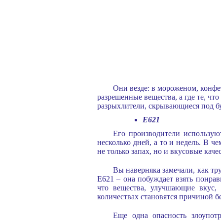
Они везде: в мороженом, конфет
разрешенные вещества, а где те, ч
разрыхлители, скрывающиеся под бу
E621
Его производители использую
несколько дней, а то и недель. В 
не только запах, но и вкусовые кач
Вы наверняка замечали, как тру
E621 – она побуждает взять понрав
что вещества, улучшающие вкус,
количествах становятся причиной б
Еще одна опасность злоупот