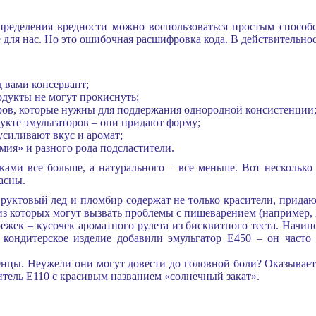
определения вредности можно воспользоваться простым способ
 для нас. Но это ошибочная расшифровка кода. В действительно
ед вами консервант;
родукты не могут прокиснуть;
оров, которые нужны для поддержания однородной консистенции
дукте эмульгаторов – они придают форму;
 усиливают вкус и аромат;
мия» и разного рода подсластители.
ми все больше, а натурального – все меньше. Вот несколько
асны.
уктовый лед и пломбир содержат не только красители, придаю
из которых могут вызвать проблемы с пищеварением (например, 
ежек – кусочек ароматного рулета из бисквитного теста. Начино
 кондитерское изделие добавили эмульгатор E450 – он часто
нцы. Неужели они могут довести до головной боли? Оказываетс
итель E110 с красивым названием «солнечный закат».