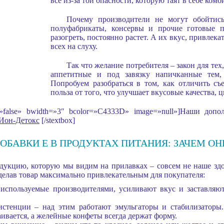
все из-за той опасности, которую таят в себе ком
Почему производители не могут обойтис
полуфабрикаты, консервы и прочие готовые п
разогреть, постоянно растет. А их вкус, привлека
всех на слуху.
Так что желание потребителя – закон для тех
аппетитные и под завязку напичканные тем,
Попробуем разобраться в том, как отличить съ
польза от того, что улучшает вкусовые качества, ц
w=»false» bwidth=»3″ bcolor=»C4333D» image=»null»]Наши доп
Ион-Детокс
[/stextbox]
ОБАВКИ E В ПРОДУКТАХ ПИТАНИЯ: ЗАЧЕМ О
одукцию, которую мы видим на прилавках – совсем не наше здо
сделав товар максимально привлекательным для покупателя:
используемые производителями, усиливают вкус и заставляют
стенции – над этим работают эмульгаторы и стабилизаторы
аивается, а желейные конфеты всегда держат форму.