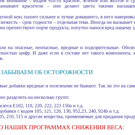
 внимание – видим что-то красное, зеленое или желтое и ср
бманывают красители – они делают цвета такими насыщ
пной кекс пахнет сильнее и лучше домашнего, в него наверняк
ежесть – срок годности – отдельная тема. Иногда он вызывает н
они препятствуют порче продукта, попутно нанося вред нашему 
ли на опасные, неопасные, вредные и подозрительные. Обозн
остью цифр. И даже если в составе нет такого компонента, э
в.
НЕ ЗАБЫВАЕМ ОБ ОСТОРОЖНОСТИ
ые добавки вредные и полезными не бывают. Так ли это на сам
но разделить на несколько групп:
тся Е102, 110, 220, 222, 223 150а и т.д.
бавки с кодом 105, 121, 126, 130, 952,23, 240, 924b и т.д.
5, 210, 515 и другие вещества, применяемые для придания прод
 О НАШИХ ПРОГРАММАХ СНИЖЕНИЯ ВЕСА: