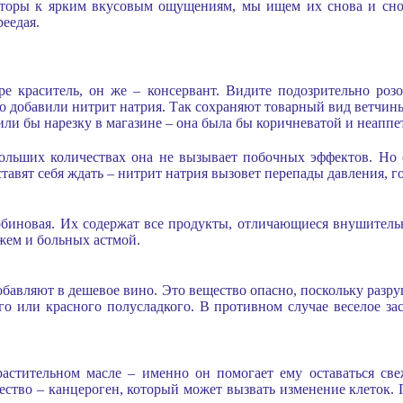
оры к ярким вкусовым ощущениям, мы ищем их снова и снов
еедая.
 краситель, он же – консервант. Видите подозрительно розо
о добавили нитрит натрия. Так сохраняют товарный вид ветчины
или бы нарезку в магазине – она была бы коричневатой и неаппе
ольших количествах она не вызывает побочных эффектов. Но 
ставят себя ждать – нитрит натрия вызовет перепады давления, г
рбиновая. Их содержат все продукты, отличающиеся внушител
ажем и больных астмой.
обавляют в дешевое вино. Это вещество опасно, поскольку разру
го или красного полусладкого. В противном случае веселое з
астительном масле – именно он помогает ему оставаться све
ство – канцероген, который может вызвать изменение клеток.