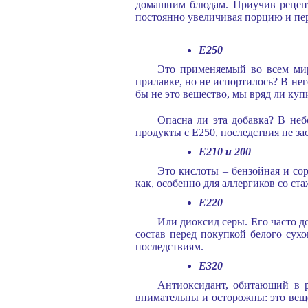
домашним блюдам. Приучив рецепт
постоянно увеличивая порцию и пер
E250
Это применяемый во всем мире
прилавке, но не испортилось? В нег
бы не это вещество, мы вряд ли куп
Опасна ли эта добавка? В неб
продукты с E250, последствия не за
Е210 и 200
Это кислоты – бензойная и со
как, особенно для аллергиков со ст
E220
Или диоксид серы. Его часто д
состав перед покупкой белого сухо
последствиям.
E320
Антиоксидант, обитающий в р
внимательны и осторожны: это веще