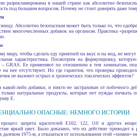
и разрекламированы в нашей стране как абсолютно безопасны
ость под большим вопросом. Почему не стоит доверять даже тому
ен
азницу. Абсолютно безопасным может быть только то, что одобре
ствие многочисленных добавок на организм. Практика «разреше
ии.
зы
му миру, чтобы сделать еду приятней на вкус и на вид, не могу
ельная характеристика. Посмотрим на формулировку, которую
 – GRAS. Ее применяют по отношению к тем химикатам, опас
 на нее отсутствуют. Но где гарантия, что проверка проводи
нчик не вызовет острых и хронических токсических эффектов?
а какой-либо добавки, и никто не застрахован от побочного де
 только натуральные продукты, которые нет нужды пичкать п
укву E.
ЕНЦИАЛЬНО ОПАСНЫЕ: НЕМНОГО ИСТОРИИ
 процесс запрета красителей Е102, 122, 110 и других веще
етам яркий цвет. Было доказано, что их действие приводит к 
в далеком 1975-м, а отказаться от использования этой «химии» 