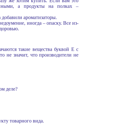
азу же хотим купить. Если вам это
енными, а продукты на полках –
а добавили ароматизаторы.
едоумение, иногда – опаску. Все из-
здоровью.
ачаются такие вещества буквой E с
то не значит, что производители не
ом деле?
укту товарного вида.