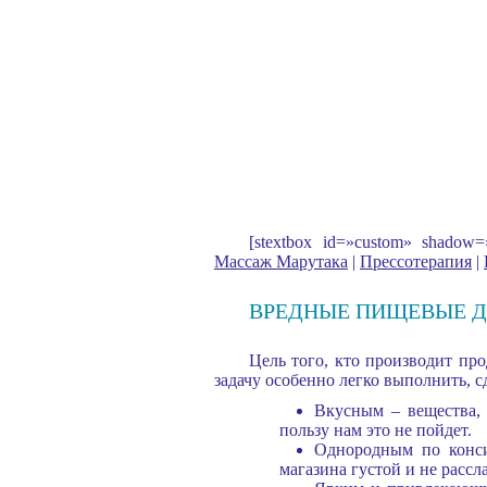
[stextbox id=»custom» shado
Массаж Марутака
|
Прессотерапия
|
ВРЕДНЫЕ ПИЩЕВЫЕ Д
Цель того, кто производит пр
задачу особенно легко выполнить, 
Вкусным – вещества, 
пользу нам это не пойдет.
Однородным по конси
магазина густой и не рассл