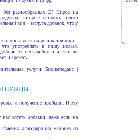
бинации из буквы и цифр.
Мы в
ь без разнообразных E? Спрос на
родукты, которые осталось только
тельный вид – заслуга добавок, что у
, кто поставляет на рынок новинки –
 что употреблять в пищу нельзя.
едобное от несъедобного и есть ли
вет и аромат.
олнительные услуги:
Биоимпеданс
|
НИ НУЖНЫ
ровье, а получение прибыли. И эту
 нас хотеть добавки, даже если на
. Именно благодаря им майонез из