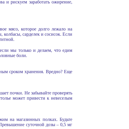
а и рискуем заработать ожирение,
вое мясо, которое долго лежало на
, колбасы, сарделек и сосисок. Если
титной.
если мы только и делаем, что едим
оловные боли.
ьным сроком хранения. Вредно? Еще
шает почки. Не забывайте проверять
астолье может привести к невеселым
жим на магазинных полках. Будьте
 Превышение суточной дозы – 0,5 мг