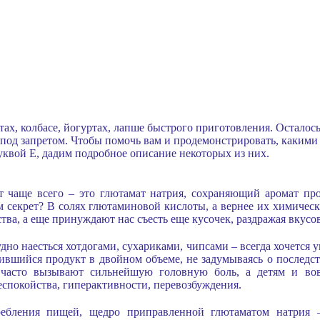
ах, колбасе, йогуртах, лапше быстрого приготовления. Осталось 
то под запретом. Чтобы помочь вам и продемонстрировать, каким
квой E, дадим подробное описание некоторых из них.
т чаще всего – это глютамат натрия, сохраняющий аромат про
чем секрет? В солях глютаминовой кислоты, а вернее их химиче
ества, а еще принуждают нас съесть еще кусочек, раздражая вкус
дно наесться хотдогами, сухариками, чипсами – всегда хочется 
ившийся продукт в двойном объеме, не задумываясь о последс
 часто вызывают сильнейшую головную боль, а детям и во
еспокойства, гиперактивности, перевозбуждения.
ребления пищей, щедро приправленной глютаматом натрия