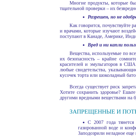
Многие продукты, которые был
тщательной проверки – их безвредн
Разрешен, но не одобр
Как говорится, почувствуйте р
и врачами, которые изучают воздей
поступают в Канаде, Америке, Инд
Вред и ни капли поль
Вещества, используемые по все
их безопасность – крайне сомнит
красителей и эмульгаторов в США
любые свидетельства, указывающие
кусочек торта или шоколадный бато
Всегда существует риск запрет
Хотите сохранить здоровье? Ешьте
другими вредными веществами на б
ЗАПРЕЩЕННЫЕ И ПОТ
С 2007 года тянется
газированной воде и конф
Заподозрили неладное еще 