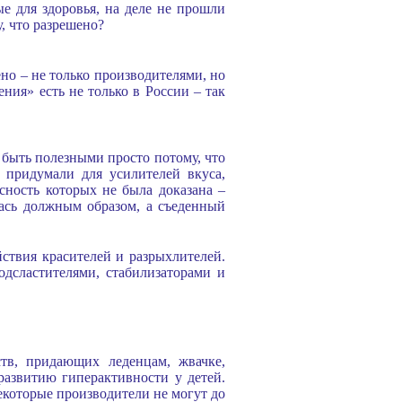
е для здоровья, на деле не прошли
, что разрешено?
но – не только производителями, но
ния» есть не только в России – так
т быть полезными просто потому, что
 придумали для усилителей вкуса,
ность которых не была доказана –
лась должным образом, а съеденный
йствия красителей и разрыхлителей.
одсластителями, стабилизаторами и
ств, придающих леденцам, жвачке,
развитию гиперактивности у детей.
некоторые производители не могут до