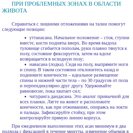
ПРИ ПРОБЛЕМНЫХ ЗОНАХ В ОБЛАСТИ
ЖИВОТА
Справиться с лишними отложениями на талии помогут
следующие позиции:
уттанасана. Начальное положение – стоя, ступни
вместе, кисти подняты вверх. Во время выдоха
туловище сгибается пополам, руки плавно тянутся к
полу, состояние фиксируется, затем на вдохе
возвращается в исходную позу;
навасана (лодка). Сидя на полу, выпрямите ноги
и спину. В таком состоянии отклонитесь назад и
поднимите конечности – идеальное размещение
спины и нижней части тела – по 30 градусов от пола
и перпендикулярно друг другу. Удерживайте
равновесие, пока хватает сил;
чатуранга дандасана. Это аналог привычной для
всех планки. Лягте на живот и расположите
конечности, как при отжиманиях, опираясь на локти
и пальцы. Зафиксируйте стойку, при этом
контролируйте прямую линию корпуса.
При ежедневном выполнении этих асан минимум в два
подхода с фиксацией в течение минуты, изменение объемов в