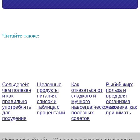
Читайте также:
Сельдерей:
Щелочные
Как
Рыбий жир:
чем полезен
продукты
отказаться от
польза и
и как
питания:
сладкого и
вред для
правильно
список и
мучного
организма
употреблять
таблица с
навсегда:несколько
человека, как
для
процентами
полезных
принимать
похудения
советов
Официальный сайт – “Славянская клиника похудения и