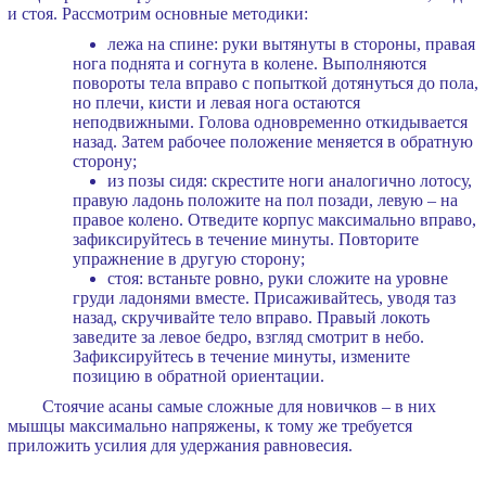
и стоя. Рассмотрим основные методики:
лежа на спине: руки вытянуты в стороны, правая
нога поднята и согнута в колене. Выполняются
повороты тела вправо с попыткой дотянуться до пола,
но плечи, кисти и левая нога остаются
неподвижными. Голова одновременно откидывается
назад. Затем рабочее положение меняется в обратную
сторону;
из позы сидя: скрестите ноги аналогично лотосу,
правую ладонь положите на пол позади, левую – на
правое колено. Отведите корпус максимально вправо,
зафиксируйтесь в течение минуты. Повторите
упражнение в другую сторону;
стоя: встаньте ровно, руки сложите на уровне
груди ладонями вместе. Присаживайтесь, уводя таз
назад, скручивайте тело вправо. Правый локоть
заведите за левое бедро, взгляд смотрит в небо.
Зафиксируйтесь в течение минуты, измените
позицию в обратной ориентации.
Стоячие асаны самые сложные для новичков – в них
мышцы максимально напряжены, к тому же требуется
приложить усилия для удержания равновесия.