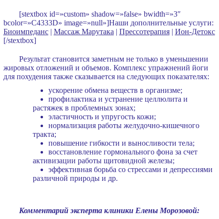
[stextbox id=»custom» shadow=»false» bwidth=»3″
bcolor=»C4333D» image=»null»]Наши дополнительные услуги:
Биоимпеданс
|
Массаж Марутака
|
Прессотерапия
|
Ион-Детокс
[/stextbox]
Результат становится заметным не только в уменьшении
жировых отложений и объемов. Комплекс упражнений йоги
для похудения также сказывается на следующих показателях:
ускорение обмена веществ в организме;
профилактика и устранение целлюлита и
растяжек в проблемных зонах;
эластичность и упругость кожи;
нормализация работы желудочно-кишечного
тракта;
повышение гибкости и выносливости тела;
восстановление гормонального фона за счет
активизации работы щитовидной железы;
эффективная борьба со стрессами и депрессиями
различной природы и др.
Комментарий эксперта клиники Елены Морозовой: