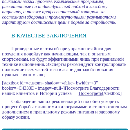
психологических проблем. Комплексные программы,
рассчитанные на индивидуальный подход к каждому
пациенту, а также профессиональный контроль за
состоянием здоровья и промежуточными результатами
гарантируют достижение цели в борьбе за стройность.
В КАЧЕСТВЕ ЗАКЛЮЧЕНИЯ
Приведенные в этом обзоре упражнения йоги для
похудения подойдут как начинающим, так и опытным
спортсменам, но будут эффективными лишь при правильной
технике выполнения. Эксперты рекомендуют контролировать
положение всех частей тела в асане для задействования
нужных групп мышц.
[stextbox id=»custom» shadow=»false» bwidth=»3″
bcolor=»C4333D» image=»null»]Посмотрите Благодарности
наших клиентов и Истории успеха —
Посмотреть
[/stextbox]
Соблюдение наших рекомендаций способно ускорить
процесс борьбы с лишними килограммами и станет отличным
дополнением к правильному режиму питания и здоровому
образу жизни.