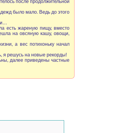
хотелось после продолжительной
дежд было мало. Ведь до этого
 и…
ла есть жареную пищу, вместо
решла на овсяную кашу, овощи,
изни, а вес потихоньку начал
ь, я решусь на новые рекорды!
льны, далее приведены частные