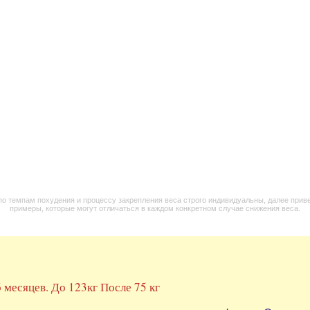
по темпам похудения и процессу закрепления веса строго индивидуальны, далее при
примеры, которые могут отличаться в каждом конкретном случае снижения веса.
 6 месяцев. До 123кг После 75 кг