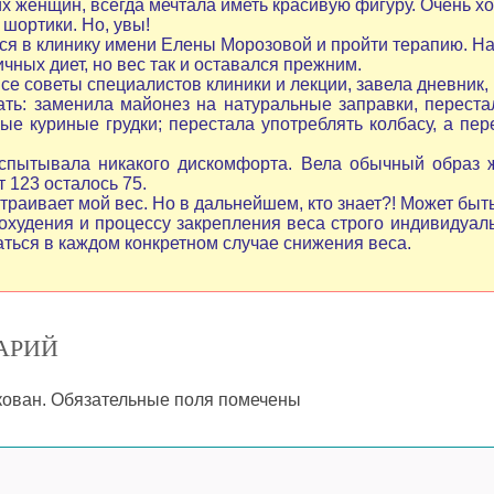
их женщин, всегда мечтала иметь красивую фигуру. Очень 
 шортики. Но, увы!
ься в клинику имени Елены Морозовой и пройти терапию. На
чных диет, но вес так и оставался прежним.
се советы специалистов клиники и лекции, завела дневник,
ть: заменила майонез на натуральные заправки, переста
ые куриные грудки; перестала употреблять колбасу, а пе
спытывала никакого дискомфорта. Вела обычный образ ж
т 123 осталось 75.
траивает мой вес. Но в дальнейшем, кто знает?! Может быт
охудения и процессу закрепления веса строго индивидуа
аться в каждом конкретном случае снижения веса.
АРИЙ
кован.
Обязательные поля помечены