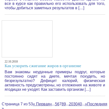
все в курсе как правильно его использовать для того,
чтобы добиться заметных результатов в […]
22.10.2018
Как ускорить сжигание жиров в организме
Вам знакомы неудачные примеры подруг, которые
постоянно сидят на диете, мечтая похудеть, но
безрезультатно? Дефицит калорий, физическая
активность предусмотрены, но отложения на животе и
ягодицах не уходят. Как заставить организм […]
Страница 7 из 53
« Первая
«
...
5
6
7
8
9
...
20
30
40
...
»
Последняя
»